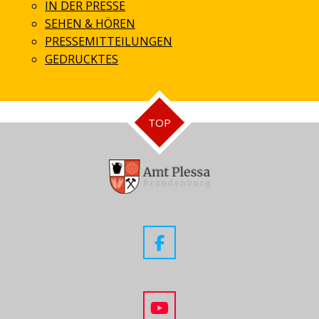
IN DER PRESSE
SEHEN & HÖREN
PRESSEMITTEILUNGEN
GEDRUCKTES
TOP
F
a
c
e
b
Y